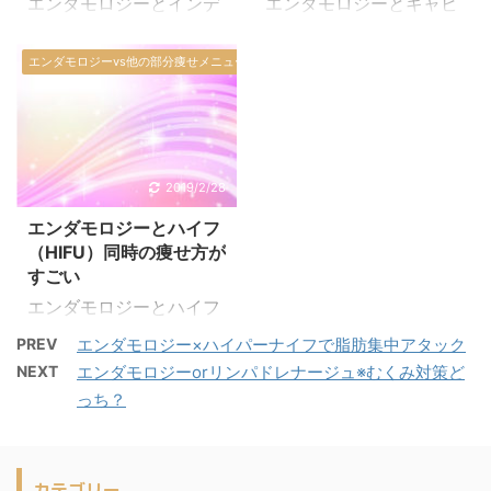
エンダモロジーとインデ
エンダモロジーとキャビ
ジオ波の出力の高いバー
二の腕など筋肉の少ない
ィバどっちがいいの？ 多
テーションどっちがいい
ジョンといったところで
場所に使われることが多
くのエステサロンや美容
の？ 痩身効果が高いこと
エンダモロジーvs他の部分痩せメニュー
しょうか。 イメージとし
いです。 30分emsをす
皮膚科などで導入されて
で人気のエンダモロジー
ては、電子レンジで熱す
ると、腹筋600回分の運
いるインディバも、人気
とキャビテーションです
るようなもので、温める
動量になるというから驚
の痩身術の一つです。 イ
が、この二つはどう違う
ことで脂肪を溶かすこと
きですよね。 ビリビリと
ンディバは、体の奥深い
のでしょうか？ エンダモ
が出来るため、一回の施
電気が走る刺激があり、
部分まで電磁波エネルギ
ロジーは、皮膚を特殊な
2019/2/28
術でも効果が実感出来る
出力を強めると痛みを感
ーを浸透させ、体内の細
機械で吸引することによ
のが人気の理由でしょう
じることもあります。 耐
エンダモロジーとハイフ
胞に熱を発生させること
ってセルライトを潰し
。しかも、一度サーモシ
（HIFU）同時の痩せ方が
えら ...
が出来ます。 この体の奥
て、血流を良くし、痩せ
すごい
ェイプの施術を ...
深くで発生した熱によ
やすい体質を作るもので
エンダモロジーとハイフ
り、細胞が活性化され新
す。 マッサージ効果が高
～HIFUの痩せ方 ハイフ
陳代謝が活発になりま
いという特徴があります
PREV
エンダモロジー×ハイパーナイフで脂肪集中アタック
(HIFU)という痩身方法を
す。 それによって脂肪が
ね。老廃物が溜まってい
NEXT
エンダモロジーorリンパドレナージュ※むくみ対策ど
ご存じですか？ 専門家の
燃焼され、ダイエットに
る箇所は、施術中に痛み
っち？
中には『脂肪吸引に匹敵
繋がるのです。 セルライ
を感じることもありま
する痩身法である』と唱
トは冷えや代謝不良によ
す。 キャビテーション
える人もいるすごい痩身
り、水分と脂肪細胞がく
は、痩せたい場所に超音
カテゴリー