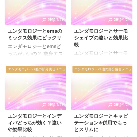
2019/1/21
2019/1/21
エンダモロジーとemsの
エンダモロジーとサーモ
ミックス効果にビックリ
シェイプの違いと効果比
較
エンダモロジーとemsど
エンダモロジーとサーモ
っちがいいの？ 痩身エス
シェイプどっちがいい
テなどで以前から使われ
の？ エステで人気の施術
ているのが、emsという
エンダモロジーvs他の部分痩せメニュー
エンダモロジーvs他の部分痩せメニュー
に、サーモシェイプとい
マシンによる施術です。
うものがあります。 痩せ
電流刺激によって、筋肉
たい部分に高周波を当
を刺激することで運動し
て、脂肪を溶かして排出
た時と同じような効果が
しやすい状態に変えてく
得られます。 電流が流れ
2019/1/21
2019/1/21
れるものです。 体に危険
る特殊なパットを肌に貼
エンダモロジーとインデ
エンダモロジーとキャビ
の及ばない温度、41～42
って、寝ているだけで良
ィバどっちが効く？違い
テーション※併用でもっ
度の熱を発生させること
いというのが魅力です。
や効果比較
とスリムに
が出来るマシンです。 ラ
お腹や太もも、ヒップ、