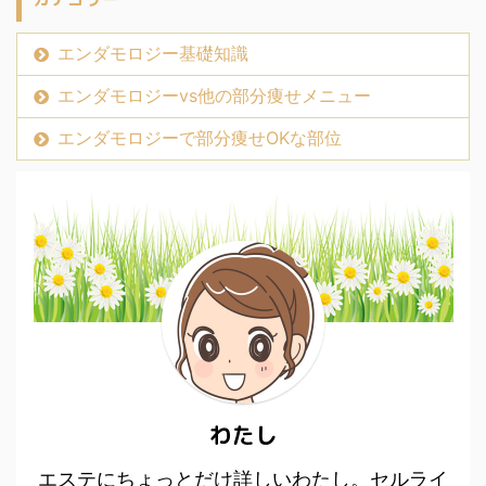
術です。 ハイフの施術で
っつき肥大化することで
波を当てて部分痩せをす
は、落としたい場所の脂
できてしまいますが、イ
る痩身法です。 施術中の
肪だけを狙い撃ちしてな
エンダモロジー基礎知識
ンディバの熱によって分
感触としては、エンダモ
くすことが出来ます。 超
解することが出来るの ...
ロジーのように揉まれて
エンダモロジーvs他の部分痩せメニュー
音波を肌に当てるのです
...
が、皮膚の下1.3センチの
エンダモロジーで部分痩せOKな部位
部分だけにエネルギーを
集め、脂肪細胞を分解す
るのです。 虫眼鏡で一点
に光を集めると、紙に火
がつくという実験を子供
のころにしたのを覚えて
いませんか？ ハイフの原
理はあの実験によく似て
います。 超音波エネルギ
...
わたし
エステにちょっとだけ詳しいわたし。セルライ