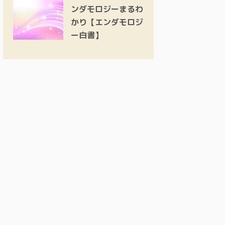
ンダモロジーまるわ
かり【エンダモロジ
ー白書】