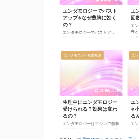
エンダモロジーでバスト
エ
アップ※なぜ豊胸に効く
回
の？
エン
去と
エンダモロジーでバストアッ
ンダ
プ？ エンダモロジーでバスト
しな
アップ効果があるというのはご
ライ
存知ですか。バストに直接エン
ロン
エンダモロジー基礎知識
エン
ダモロジーのマシンを当てるわ
す。
けではないのですが、体全体に
クは
エンダモロジーを施術すること
前の
でアンダーバストが小さくな
のく
り、（胴回りのぜい肉がスッキ
ーが
リするため）バストの高さが出
2019/2/28
した
るようになるのです。 こんな
で体
効果があるとは知らなかったと
生理中にエンダモロジー
エ
料金
いう女性は多いのではないです
受けられる？効果は変わ
※
エン
か。エンダモロジーというとセ
て、
るの？
る
ルライトを除去する、痩せると
女性
いうものでしたから、バストア
エンダモロジーはマシンで脂肪
エン
り1
ップ効果があるというのはうれ
に刺激を与えて軟らかくし、脂
ンダ
で設定
しい限りですね。 バストアッ
肪細胞を減らしていくもので
腹周
プのしくみ ...