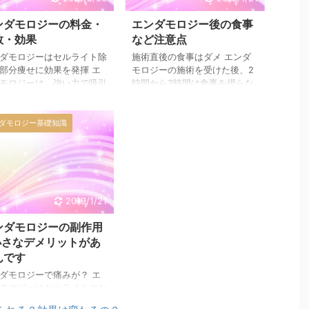
ンダモロジーの料金・
エンダモロジー後の食事
数・効果
など注意点
ダモロジーはセルライト除
施術直後の食事はダメ エンダ
部分痩せに効果を発揮 エ
モロジーの施術を受けた後、2
モロジーは、強い力で吸引
時間から3時間は食事を摂らな
がらローラーで脂肪やセル
いようにと言われます。 施術
トを潰す施術で、エステサ
の時間によってはちょうどラン
やクリニックで受けられま
チの時間だったり、おやつの時
ダモロジー基礎知識
 でも「エステやクリニッ
間だったりしてお腹が空いてい
高そう」というのが当たり
る時が多いですよね。 体もス
感想。 そこで、実際にど
ッキリしたんだし、何かおいし
らいの料金でエンダモロジ
いものが食べたくなります。
できるのか、しらべてみま
ちょっとくらい食べても良いよ
2019/1/21
。 エンダモロジーを格安
ね、と何か食べてしまった人も
験できるエステの一覧→
いるのではないですか？ なぜ
ンダモロジーの副作用
相場。費用はこのくらい
エンダモロジーの施術後2時間
小さなデメリットがあ
ダモロジーの費用につい
から3時間は食事をしたらダメ
エステに通ったことがある
なのか、きちんとした理由がわ
んです
に聞いてみたら、1回あた
かれば食べないはずです。 な
ダモロジーで痛みが？ エ
万円から3万円くらいの間
ぜすぐに食事をしたらダメなの
モロジーはセルライトやお
さ ...
か エ ...
りなどの脂肪を分解してく