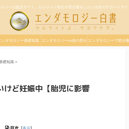
モロジーの総合サイト。セルライト除去や部分痩せしたい女性のサポートサイ
エンダモロジー基礎知識
エンダモロジーvs他の部分
エンダモロジーで部分
痩せメニュー
OKな部位
基礎知識
>
いけど妊娠中【胎児に影響
目次
[
表示
]